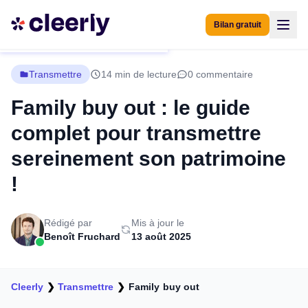
Bilan gratuit
Transmettre
14 min de lecture
0 commentaire
Family buy out : le guide
complet pour transmettre
sereinement son patrimoine
!
Rédigé par
Mis à jour le
Benoît Fruchard
13 août 2025
Cleerly
❯
Transmettre
❯
Family buy out