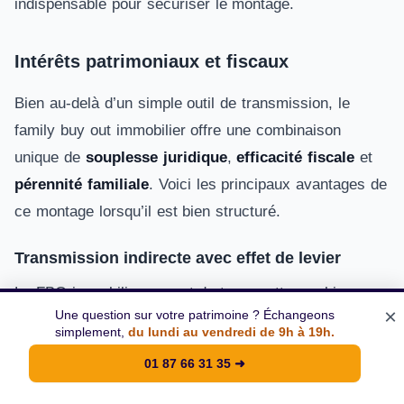
indispensable pour sécuriser le montage.
Intérêts patrimoniaux et fiscaux
Bien au-delà d’un simple outil de transmission, le
family buy out immobilier offre une combinaison
unique de
souplesse juridique
,
efficacité fiscale
et
pérennité familiale
. Voici les principaux avantages de
ce montage lorsqu’il est bien structuré.
Transmission indirecte avec effet de levier
Le FBO immobilier permet de transmettre un bien
×
Une question sur votre patrimoine ? Échangeons
sans donation directe
, via la vente à une société
simplement,
du lundi au vendredi de 9h à 19h.
familiale contrôlée par les héritiers. Cette structure
01 87 66 31 35
➜
emprunte pour financer l’achat, créant ainsi un
effet
de levier patrimonial
: