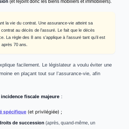
sion
(et rejoint donc les biens mobiliers et immobiliers).
t la vie du contrat. Une assurance-vie atteint sa
 contrat au décès de l’assuré. Le fait que le décès
 La règle des 8 ans s’applique à l’assuré tant qu’il est
u après 70 ans.
plique facilement. Le législateur a voulu éviter une
imoine en plaçant tout sur l’assurance-vie, afin
e
incidence fiscale majeure
:
té spécifique
(et privilégiée) ;
droits de succession
(après, quand-même, un