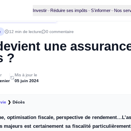
Investir
Réduire ses impôts
S'informer
Nos serv
e
12 min de lecture
0 commentaire
evient une assurance
s ?
r
Mis à jour le
enier
05 juin 2024
vie
❯
Décès
ne, optimisation fiscale, perspective de rendement…L’a
ts majeurs est certainement sa fiscalité particulièreme