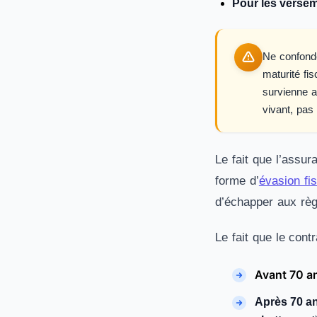
Pour les versem
Ne confonde
maturité fi
survienne a
vivant, pas
Le fait que l’assur
forme d’
évasion fi
d’échapper aux règ
Le fait que le con
Avant 70 a
Après 70 an