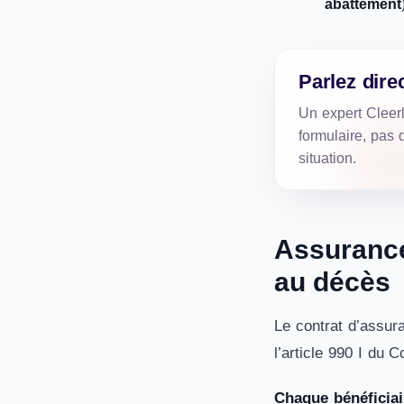
abattement
Parlez dire
Un expert Cleer
formulaire, pas d
situation.
Assurance
au décès
Le contrat d’assura
l’article 990 I du
Chaque bénéficiai