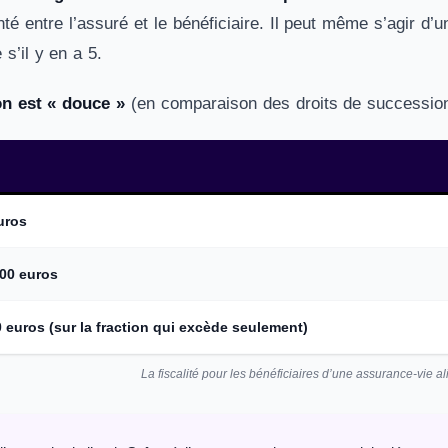
enté entre l’assuré et le bénéficiaire. Il peut même s’agir d’
s’il y en a 5.
on est « douce »
(en comparaison des droits de successio
uros
500 euros
 euros (sur la fraction qui excède seulement)
La fiscalité pour les bénéficiaires d’une assurance-vie 