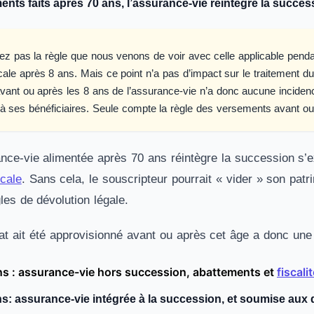
ents faits après 70 ans, l’assurance-vie réintègre la succes
z pas la règle que nous venons de voir avec celle applicable pendan
scale après 8 ans. Mais ce point n’a pas d’impact sur le traitement du
vant ou après les 8 ans de l’assurance-vie n’a donc aucune incidence.
 à ses bénéficiaires. Seule compte la règle des versements avant o
ance-vie alimentée après 70 ans réintègre la succession s’ex
scale
. Sans cela, le souscripteur pourrait « vider » son patr
les de dévolution légale.
trat ait été approvisionné avant ou après cet âge a donc un
ns : assurance-vie hors succession, abattements et
fiscali
s: assurance-vie intégrée à la succession, et soumise aux 