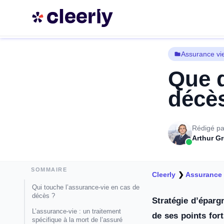
Assurance vi
Que d
décè
Rédigé pa
Arthur Gr
SOMMAIRE
Cleerly
❯
Assurance 
Qui touche l’assurance-vie en cas de
décès ?
Stratégie d’éparg
L’assurance-vie : un traitement
de ses points for
spécifique à la mort de l’assuré