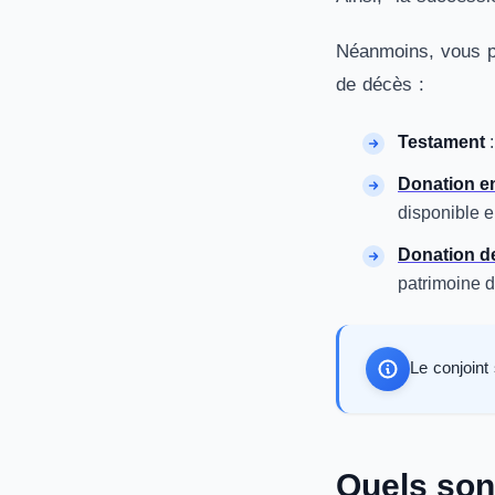
Néanmoins, vous po
de décès :
Testament
:
Donation e
disponible e
Donation de
patrimoine d
Le conjoint
Quels son