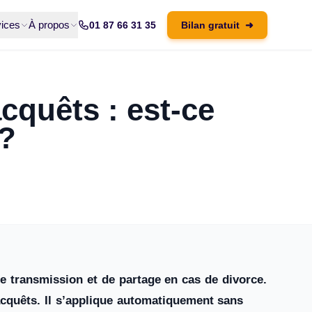
ices
À propos
01 87 66 31 35
Bilan gratuit
➜
quêts : est-ce
 ?
e transmission et de partage en cas de divorce.
acquêts. Il s’applique automatiquement sans