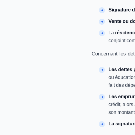
Signature d
Vente ou d
La
résidenc
conjoint co
Concernant les dett
Les dettes 
ou éducation
fait des dé
Les emprun
crédit, alor
son montant 
La signatur