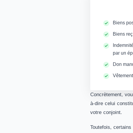
Biens po
Biens reç
Indemnité
par un é
Don man
Vêtement
Concrètement, vous
à-dire celui const
votre conjoint.
Toutefois, certains