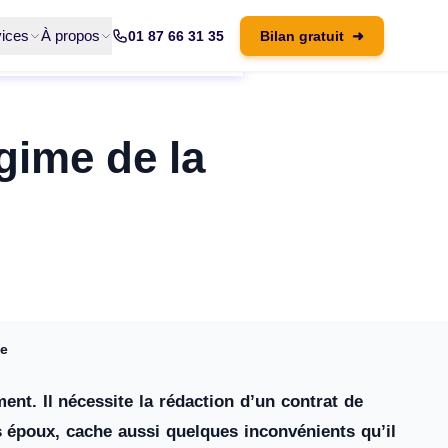
ices
À propos
01 87 66 31 35
Bilan gratuit
➜
égime de la
le
nt. Il nécessite la rédaction d’un contrat de
s époux, cache aussi quelques inconvénients qu’il