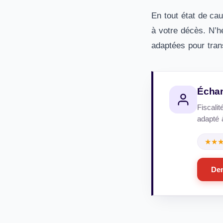
En tout état de cau
à votre décès. N’hé
adaptées pour trans
Échan
Fiscalit
adapté à
★★
Dem