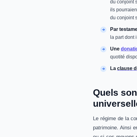
du conjoint 
ils pourraien
du conjoint s
Par testame
la part dont
Une
donati
quotité disp
La
clause d
Quels son
universell
Le régime de la co
patrimoine. Ainsi 
ou si ces moyens s