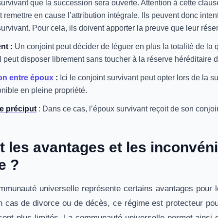
survivant que la succession sera ouverte. Attention à cette clau
t remettre en cause l’attribution intégrale. Ils peuvent donc inte
urvivant. Pour cela, ils doivent apporter la preuve que leur réser
nt :
Un conjoint peut décider de léguer en plus la totalité de la
 il peut disposer librement sans toucher à la réserve héréditaire 
on entre époux
:
Ici le conjoint survivant peut opter lors de la s
onible en pleine propriété.
e préciput
: Dans ce cas, l’époux survivant reçoit de son conjoin
t les avantages et les inconvé
e ?
mmunauté universelle représente certains avantages pour les
en cas de divorce ou de décès, ce régime est protecteur pou
ont plus limités. La communauté universelle permet ainsi d