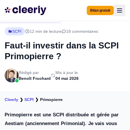
Bilan gratuit
SCPI
12 min de lecture
18 commentaires
Faut-il investir dans la SCPI
Primopierre ?
Rédigé par
Mis à jour le
Benoît Fruchard
04 mai 2026
Cleerly
❯
SCPI
❯
Primopierre
Primopierre est une SCPI distribuée et gérée par
Aestiam (anciennement Primonial). Je vais vous