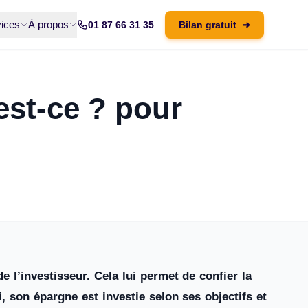
ices
À propos
01 87 66 31 35
Bilan gratuit
➜
est-ce ? pour
e l’investisseur. Cela lui permet de confier la
i, son épargne est investie selon ses objectifs et