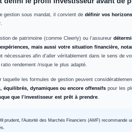
défini le profil investisseur avant de 
e gestion sous mandat, il convient de
définir vos horizons
r
.
estion de patrimoine (comme Cleerly) ou l’assureur
détermi
expériences, mais aussi votre situation financière, not
ont nécessaires afin d’aller véritablement dans le sens de 
e ratio rendement /risque le plus adapté.
r laquelle les formules de gestion peuvent considérablement
 équilibrés, dynamiques ou encore offensifs
pour les plu
sque que l’investisseur est prêt à prendre
.
fil prudent, l’Autorité des Marchés Financiers (AMF) recommande 
és.