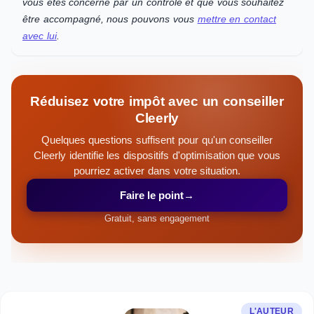
vous êtes concerné par un contrôle et que vous souhaitez
être accompagné, nous pouvons vous
mettre en contact
avec lui
.
Réduisez votre impôt avec un conseiller
Cleerly
Quelques questions suffisent pour qu'un conseiller
Cleerly identifie les dispositifs d'optimisation que vous
pourriez activer dans votre situation.
Faire le point
→
Gratuit, sans engagement
L'AUTEUR