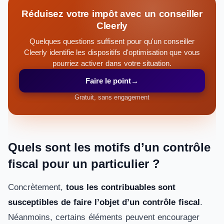
Réduisez votre impôt avec un conseiller
Cleerly
Quelques questions suffisent pour qu'un conseiller
Cleerly identifie les dispositifs d'optimisation que vous
pourriez activer dans votre situation.
Faire le point
→
Gratuit, sans engagement
Quels sont les motifs d’un contrôle
fiscal pour un particulier ?
Concrètement,
tous les contribuables sont
susceptibles de faire l’objet d’un contrôle fiscal
.
Néanmoins, certains éléments peuvent encourager