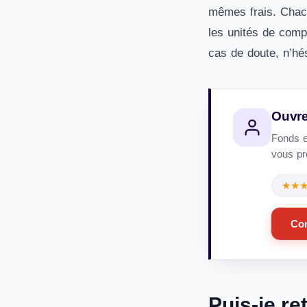
mêmes frais. Chacu
les unités de comp
cas de doute, n’hés
Ouvre
Fonds e
vous pro
★★
Co
Puis-je re