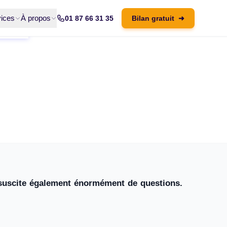
ices
À propos
01 87 66 31 35
Bilan gratuit
➜
e suscite également énormément de questions.