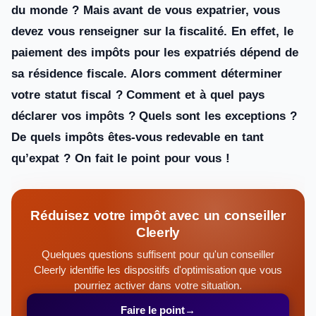
du monde ? Mais avant de vous expatrier, vous
devez vous renseigner sur la fiscalité. En effet, le
paiement des impôts pour les expatriés dépend de
sa résidence fiscale. Alors comment déterminer
votre statut fiscal ? Comment et à quel pays
déclarer vos impôts ? Quels sont les exceptions ?
De quels impôts êtes-vous redevable en tant
qu’expat ? On fait le point pour vous !
Réduisez votre impôt avec un conseiller
Cleerly
Quelques questions suffisent pour qu'un conseiller
Cleerly identifie les dispositifs d'optimisation que vous
pourriez activer dans votre situation.
Faire le point
→