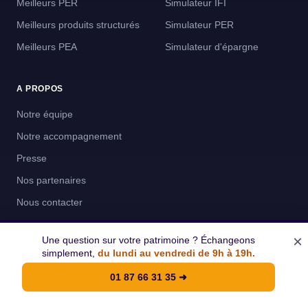
Meilleurs PER
Simulateur IFI
Meilleurs produits structurés
Simulateur PER
Meilleurs PEA
Simulateur d'épargne
A PROPOS
Notre équipe
Notre accompagnement
Presse
Nos partenaires
Nous contacter
×
Une question sur votre patrimoine ? Échangeons
NOS CERTIFICATIONS
simplement,
du lundi au vendredi de 9h à 19h.
Cleerly SAS
01 87 66 31 35
➜
RCS de Paris 902 303 015
ORIAS n° 21007600