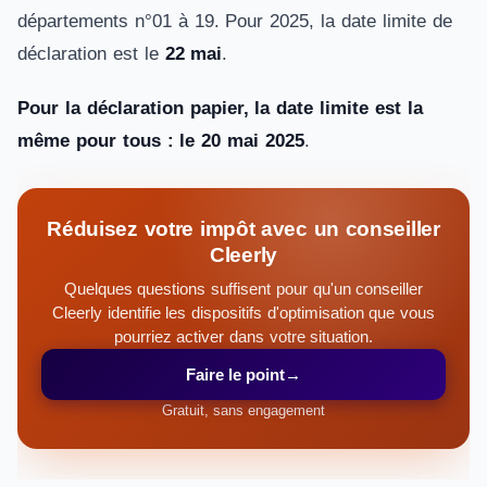
départements n°01 à 19. Pour 2025, la date limite de
déclaration est le
22 mai
.
Pour la déclaration papier, la date limite est la
même pour tous : le 20 mai 2025
.
Réduisez votre impôt avec un conseiller
Cleerly
Quelques questions suffisent pour qu'un conseiller
Cleerly identifie les dispositifs d'optimisation que vous
pourriez activer dans votre situation.
Faire le point
→
Gratuit, sans engagement