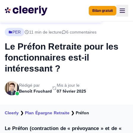
Bilan gratuit
PER
11 min de lecture
6 commentaires
Le Préfon Retraite pour les
fonctionnaires est-il
intéressant ?
Rédigé par
Mis à jour le
Benoît Fruchard
07 février 2025
Cleerly
❯
Plan Épargne Retraite
❯
Préfon
Le Préfon (contraction de « prévoyance » et de «