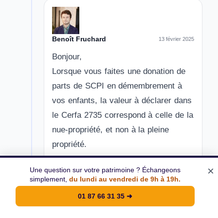
Benoît Fruchard
13 février 2025
Bonjour,
Lorsque vous faites une donation de
parts de SCPI en démembrement à
vos enfants, la valeur à déclarer dans
le Cerfa 2735 correspond à celle de la
nue-propriété, et non à la pleine
propriété.
Cette valeur est calculée selon le
×
Une question sur votre patrimoine ? Échangeons
barème fiscal en fonction de votre
simplement,
du lundi au vendredi de 9h à 19h.
âge, puisque vous conservez
01 87 66 31 35
➜
l’usufruit.